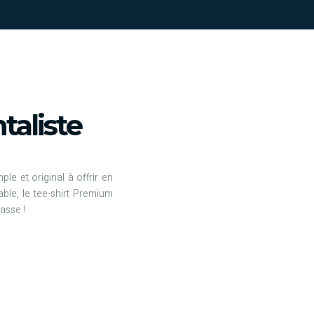
aliste
le et original à offrir en
ble, le tee-shirt Premium
asse !