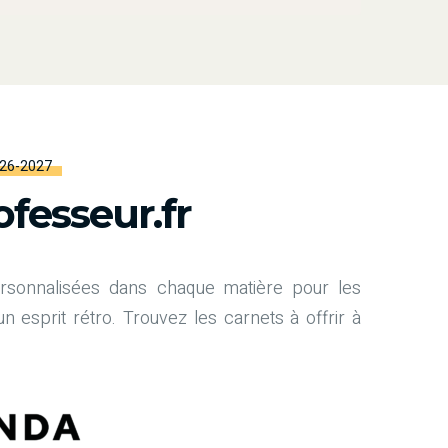
026-2027
fesseur.fr
rsonnalisées dans chaque matière pour les
 esprit rétro. Trouvez les carnets à offrir à