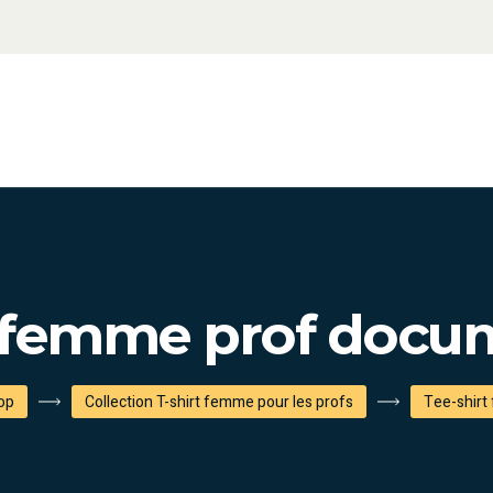
t femme prof docum
op
Collection T-shirt femme pour les profs
Tee-shirt