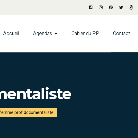
Accueil
Agendas
Cahier du PP
Contact
entaliste
 femme prof documentaliste