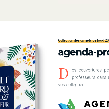
Collection des carnets de bord 2
agenda-pro
D
es couvertures pe
professeurs dans un
vos collègues !