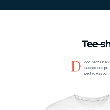
Tee-s
D
écouvrez un tee-
cadeau aux prof
peut être assorti