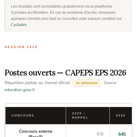
Les résultats sont consultables gratuitement via la plateforme
Cyclades du Ministère. En cas de problème d'accès, réessayez
quelques minutes plus tard ou consultez votre espace candidat sur
Cyclades
.
SESSION 2026
Postes ouverts — CAPEPS EPS 2026
Répartition publiée au Journal officiel
· Source :
JO 28/03/2026
education.gouv.fr
2025 –
CONCOURS
2026
RAPPEL
Concours externe
645
670
(Bac+5)