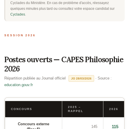
Cyclades du Ministère. En cas de problème d'accès, réessayez
quelques minutes plus tard ou consultez votre espace candidat sur
Cyclades
.
SESSION 2026
Postes ouverts — CAPES Philosophie
2026
Répartition publiée au Journal officiel
· Source :
JO 28/03/2026
education.gouv.fr
2025 –
CONCOURS
2026
RAPPEL
Concours externe
115
145