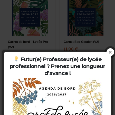
Carnet de bord – Lycée Pro
Carnet Éco-Gestion (V2)
(V2)
11,90 €
Futur(e) Professeur(e) de lycée
11,90 €
professionnel ? Prenez une longueur
d’avance !
CONTENU DE L'AGENDA
Ce que contient l'agenda 2026-2027