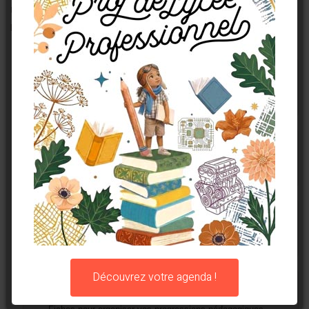
Un outil complet, pensé dans les détails pour le quotidien en lycée
professionnel
PLANNING ANNUEL
Sept. 2026 à août 2027 en un coup d'œil.
CALENDRIER SCOLAIRE
Trimestres, vacances et jours fériés intégrés.
AGENDA SEMAINIER
Double page par semaine pour vos cours et ateliers.
Découvrez votre agenda !
PLANIFICATEUR DE SÉQUENCES