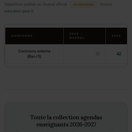
Répartition publiée au Journal officiel
· Source :
JO 28/03/2026
education.gouv.fr
2025 –
CONCOURS
2026
RAPPEL
Concours externe
42
32
(Bac+5)
Toute la collection agendas
enseignants 2026-2027